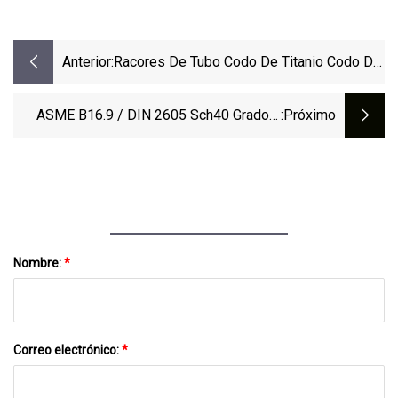
Anterior:
Racores De Tubo Codo De Titanio Codo De
90 Grados
ASME B16.9 / DIN 2605 Sch40 Grado 1
:próximo
Grado 2 Grado 3 Titanio Codo De 90
Grados
Nombre:
*
Correo electrónico:
*