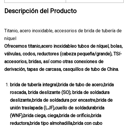
Descripción del Producto
Titanio, acero inoxidable, accesorios de brida de tubería de
níquel
Ofrecemos titanio
,acero inoxidable
o tubos de níquel, bolas,
válvulas, codos, reductores (cabeza pequeña/grande), T
Sí
-
accesorios, bridas, así como otras conexiones de
derivación, tapas de carcasa, casquillos de tubo de China
.
brida de tubería integral
,
brida de tubo de acero
,
brida
roscada
,
brida deslizante (SO); brida de soldadura
deslizante
,
brida de soldadura por encastre
,
brida de
unión traslapada (LJF)
,
cuello de soldadura
brida
(WNF)
,
brida ciega, ciega
,
brida de orificio
,
brida
reductora
,
brida tipo almohadilla
,
brida con cubo