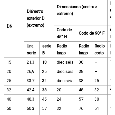
Di
Dimensiones (centro a
(c
Diámetro
extremo)
ce
exterior D
(extremo)
DN
Codo de
Co
Codo de 90° F
45° H
P
Una
serie
Radio
Radio
Radio
Ra
serie
B
largo
largo
corto
la
15
21.3
18
dieciséis
38
--
76
20
26,9
25
dieciséis
38
--
76
25
33.7
32
dieciséis
38
25
76
32
42.4
38
20
48
32
95
40
48.3
45
24
57
38
11
50
60.3
57
32
76
51
15