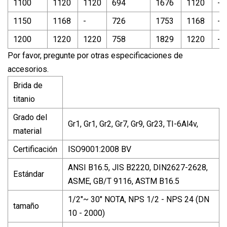
1100
1120
1120
694
1676
1120
-
1150
1168
-
726
1753
1168
-
1200
1220
1220
758
1829
1220
-
Por favor, pregunte por otras especificaciones de
accesorios.
Brida de
titanio
Grado del
Gr1, Gr1, Gr2, Gr7, Gr9, Gr23, TI-6Al4v,
material
Certificación
ISO9001:2008 BV
ANSI B16.5, JIS B2220, DIN2627-2628,
Estándar
ASME, GB/T 9116, ASTM B16.5
1/2"~ 30" NOTA, NPS 1/2 - NPS 24 (DN
tamaño
10 - 2000)